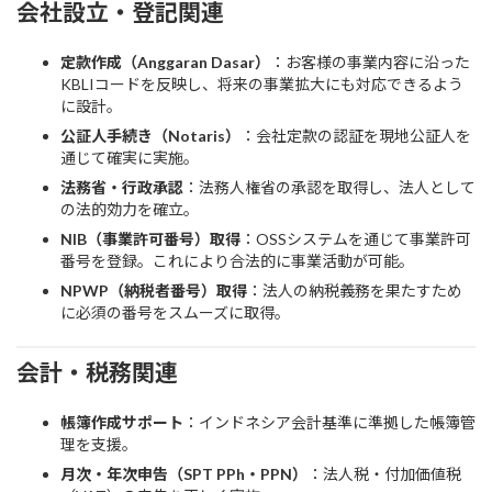
会社設立・登記関連
定款作成（Anggaran Dasar）
：お客様の事業内容に沿った
KBLIコードを反映し、将来の事業拡大にも対応できるよう
に設計。
公証人手続き（Notaris）
：会社定款の認証を現地公証人を
通じて確実に実施。
法務省・行政承認
：法務人権省の承認を取得し、法人として
の法的効力を確立。
NIB（事業許可番号）取得
：OSSシステムを通じて事業許可
番号を登録。これにより合法的に事業活動が可能。
NPWP（納税者番号）取得
：法人の納税義務を果たすため
に必須の番号をスムーズに取得。
会計・税務関連
帳簿作成サポート
：インドネシア会計基準に準拠した帳簿管
理を支援。
月次・年次申告（SPT PPh・PPN）
：法人税・付加価値税