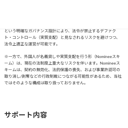
• 外国人は「労働者」として正式に登録され、給与として報酬を受
け取る
• 経営判断や資産管理の最終権限は現地パートナーが保持する
という明確なガバナンス設計により、法令が禁止するデファク
ト・コントロール（実質支配）と見なされるリスクを避けつつ、
法令上適正な運営が可能です。
※一方で、外国人が名義貸しや実質支配を行う形（Nomineeスキ
ーム）は、現在の法制度上重大なリスクを伴います。Nomineeス
キームは、契約の無効化、法的保護の喪失、および事業許認可の
取り消し/剥奪などの行政制裁につながる可能性があるため、当社
ではそのような構成は取り扱っておりません。
サポート内容