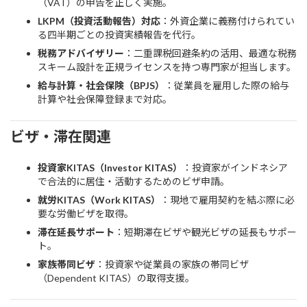
（VAT）の申告を正しく実施。
LKPM（投資活動報告）対応
：外資企業に義務付けられてい
る四半期ごとの投資実績報告を代行。
税務アドバイザリー
：二重課税回避条約の活用、最適な税務
スキーム設計を正規ライセンスを持つ専門家が担当します。
給与計算・社会保険（BPJS）
：従業員を雇用した際の給与
計算や社会保障登録まで対応。
ビザ・滞在関連
投資家KITAS（Investor KITAS）
：投資家がインドネシア
で合法的に居住・活動するためのビザ申請。
就労KITAS（Work KITAS）
：現地で雇用契約を結ぶ際に必
要な労働ビザを取得。
滞在延長サポート
：短期滞在ビザや観光ビザの延長もサポー
ト。
家族帯同ビザ
：投資家や従業員の家族の帯同ビザ
（Dependent KITAS）の取得支援。