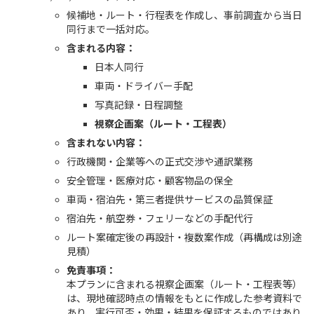
候補地・ルート・行程表を作成し、事前調査から当日
同行まで一括対応。
含まれる内容：
日本人同行
車両・ドライバー手配
写真記録・日程調整
視察企画案（ルート・工程表）
含まれない内容：
行政機関・企業等への正式交渉や通訳業務
安全管理・医療対応・顧客物品の保全
車両・宿泊先・第三者提供サービスの品質保証
宿泊先・航空券・フェリーなどの手配代行
ルート案確定後の再設計・複数案作成（再構成は別途
見積）
免責事項：
本プランに含まれる視察企画案（ルート・工程表等）
は、現地確認時点の情報をもとに作成した参考資料で
あり、実行可否・効果・結果を保証するものではあり