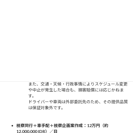
含まれる内容：
日本人同行
車両・ドライバー手配
写真記録・日程調整
含まれない内容：
行政機関・企業等への正式交渉や通訳業務
安全管理・医療対応・顧客物品の保全
車両・宿泊先・第三者提供サービスの品質保証
免責事項：
同行中の事故・盗難・トラブル・遅延等について、当
社は責任を負いません。
また、交通・天候・行政事情によりスケジュール変更
や中止が発生した場合も、損害賠償には応じかねま
す。
ドライバーや車両は外部委託先のため、その提供品質
は保証対象外です。
視察同行＋車手配＋視察企画案作成：12万円（約
12,000,000 IDR）／日