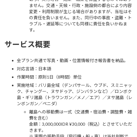
ません。交通・天候・行政・施設側の都合により内容
変更・利用制限が生じる場合がありますが、当社はそ
の責任を負いません。また、同行中の事故・盗難・ト
ラブル・遅延等についても同様に責任を負いかねま
す。
サービス概要
全プラン共通で写真・動画・位置情報付き報告書を納品。
対応言語：日本語
作業時間：原則1日（8時間）単位
実施地域：バリ島全域（デンパサール、ウブド、スミニャッ
ク、チャングー、ヌサドゥア、ジンバランなど）／ロンボク
島・ギリ諸島（トラワンガン／メノ／エア）／ヌサ諸島（レ
ンボンガン／ペニダ）
離島への移動費は一式（交通費・宿泊費・調整費・雑
費を含む）
金額：3,000,000IDR ¥30,000（税込）とさせていただ
きます。
※ 実際の移動手段（飛行機・船・車）は当社判断で